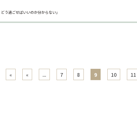
、どう過ごせばいいのか分からない」
«
«
...
7
8
9
10
11